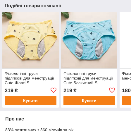
Подібні товари компанії
Фізіологічні труси
Фізіологічні труси
Фізі
підліткові для менструації
підліткові для менструації
менс
Cute Жовті S
Cute Блакитний S
219
219
180
₴
₴
Купити
Купити
Про нас
83% позитивних з 360 відгуків за рік