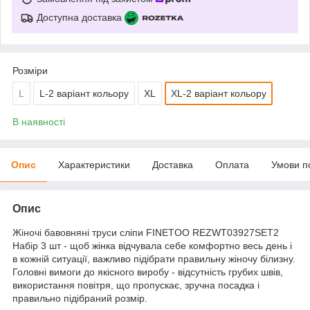
Доступна доставка
Розміри
L
L-2 варіант кольору
XL
XL-2 варіант кольору
В наявності
Опис
Характеристики
Доставка
Оплата
Умови п
Опис
Жіночі бавовняні труси сліпи FINETOO REZWT03927SET2
Набір 3 шт - щоб жінка відчувала себе комфортно весь день і
в кожній ситуації, важливо підібрати правильну жіночу білизну.
Головні вимоги до якісного виробу - відсутність грубих швів,
використання повітря, що пропускає, зручна посадка і
правильно підібраний розмір.