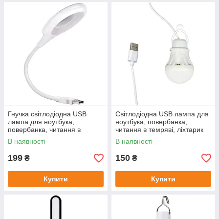
Гнучка світлодіодна USB
Світлодіодна USB лампа для
лампа для ноутбука,
ноутбука, повербанка,
повербанка, читання в
читання в темряві, ліхтарик
темряві, ліхтарик Portable
Super Birght 3W
В наявності
В наявності
Lamp 2.5W
199
150
₴
₴
Купити
Купити