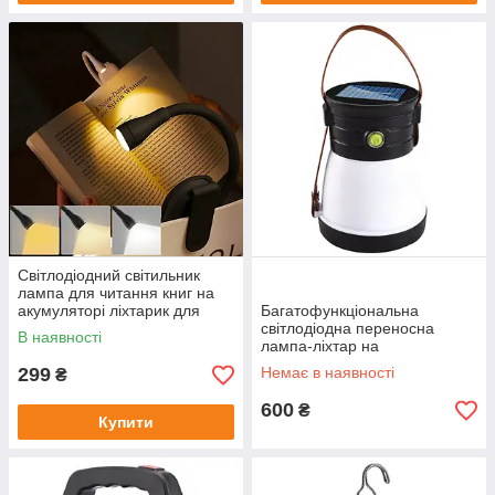
Світлодіодний світильник
лампа для читання книг на
акумуляторі ліхтарик для
Багатофункціональна
читання книг на прищіпці
світлодіодна переносна
В наявності
автономний Чорний
лампа-ліхтар на
акумуляторній батареї ZJ-
299
Немає в наявності
₴
1158B
600
₴
Купити