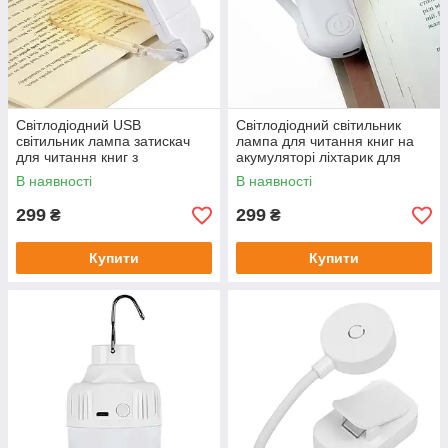
Світлодіодний USB
Світлодіодний світильник
світильник лампа затискач
лампа для читання книг на
для читання книг з
акумуляторі ліхтарик для
акумулятором 3 режимами
читання книг на прищіпці
В наявності
В наявності
яскравості Book Lamp
автономний Clip Light 17 см
299
299
₴
₴
Купити
Купити