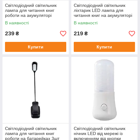
Світлодіодний світильник
Світлодіодний світильник
лампа для читання книг
ліхтарик LED лампа для
роботи на акумуляторі
читання книг на акумуляторі
ліхтарик для читання книг на
800 mAh з датчиком руху 30
В наявності
В наявності
прищіпці BookClip
см
239
219
₴
₴
Купити
Купити
Світлодіодний світильник
Світлодіодний світильник
лампа для читання книг
нічник LED від мережі із
роботи на батарейках 3шт
включенням від кнопки