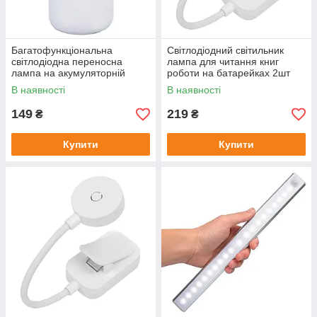
Багатофункціональна
Світлодіодний світильник
світлодіодна переносна
лампа для читання книг
лампа на акумуляторній
роботи на батарейках 2шт
батареї Lighting 3.7V 5W
AAA ліхтарик для читання
В наявності
В наявності
книг на прищіпці BookClip
149
219
₴
₴
Купити
Купити