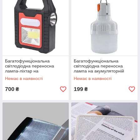
Багатофункціональна
Багатофункціональна
світлодіодна переносна
світлодіодна переносна
лампа-ліхтар на
лампа на акумуляторній
акумуляторній батареї YD-
батареї Lighting 5V 60W
Немає в наявності
Немає в наявності
878B
700
199
₴
₴