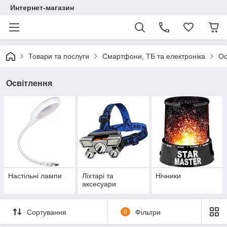
Интернет-магазин
Товари та послуги
Смартфони, ТБ та електроніка
Ос
Освітлення
Настільні лампи
Ліхтарі та
Нічники
аксесуари
Сортування
0
Фільтри