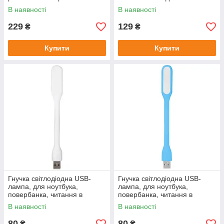
AAA ліхтарик для читання
M300036
В наявності
В наявності
книг на прищіпці BookClip
229
129
₴
₴
Купити
Купити
Гнучка світлодіодна USB-
Гнучка світлодіодна USB-
лампа, для ноутбука,
лампа, для ноутбука,
повербанка, читання в
повербанка, читання в
темряві, ліхтарик Portable
темряві, ліхтарик Portable
В наявності
В наявності
Lamp 1.2W 4
Lamp 1.2W 5
80
80
₴
₴