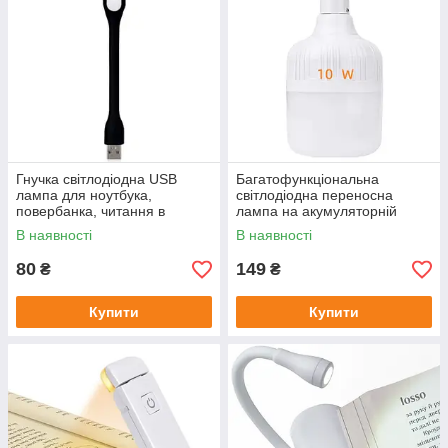
Гнучка світлодіодна USB
Багатофункціональна
лампа для ноутбука,
світлодіодна переносна
повербанка, читання в
лампа на акумуляторній
темряві, ліхтарик Portable
батареї Lighting 10W
В наявності
В наявності
Lamp 1.2W
80
149
₴
₴
Купити
Купити