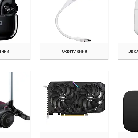
ники
Освітлення
Зво