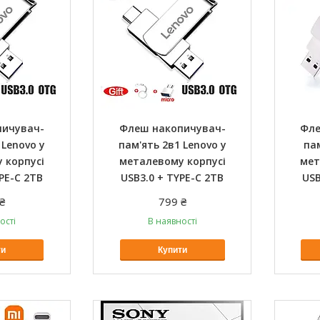
пичувач-
Флеш накопичувач-
Фле
 Lenovo у
пам'ять 2в1 Lenovo у
па
 корпусі
металевому корпусі
мет
PE-C 2TB
USB3.0 + TYPE-C 2TB
USB
₴
799 ₴
ості
В наявності
ти
Купити