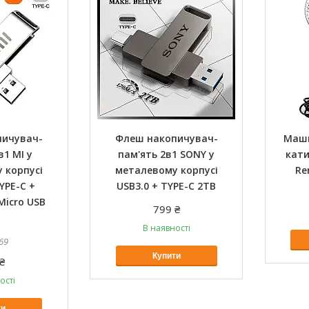
пичувач-
Флеш накопичувач-
Маши
в1 MI у
пам'ять 2в1 SONY у
кати
 корпусі
металевому корпусі
Re
YPE-C +
USB3.0 + TYPE-C 2TB
Micro USB
799 ₴
B
В наявності
69
Купити
₴
ості
ти