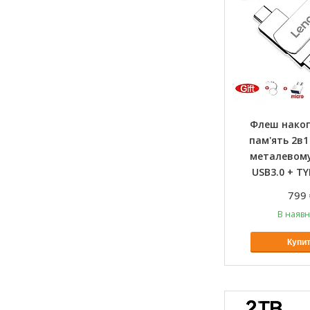
Флеш нако
пам'ять 2в1
металевому
USB3.0 + TY
799 
В наявн
Купи