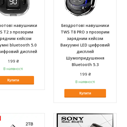
ротові навушники
Бездротові навушники
S T2 з прозорим
TWS T8 PRO з прозорим
рядним кейсом
зарядним кейсом
умні bluetooth 5.0
Вакуумні LED цифровий
цифровий дисплей
дисплей
Шумопридушення
199 ₴
Bluetooth 5.3
В наявності
199 ₴
Купити
В наявності
Купити