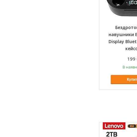
Бездрото
навушники E7
Display Bluet
кейс
199 
В наявн
Купи