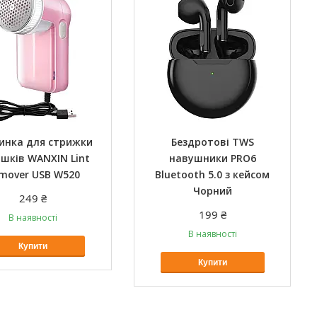
нка для стрижки
Бездротові TWS
шків WANXIN Lint
навушники PRO6
mover USB W520
Bluetooth 5.0 з кейсом
Чорний
249 ₴
199 ₴
В наявності
В наявності
Купити
Купити