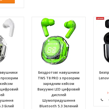
навушники
Бездротові навушники
Безп
 прозорим
TWS T8 PRO з прозорим
Lenov
 кейсом
зарядним кейсом
D цифровий
Вакуумні LED цифровий
Н
лей
дисплей
ушення
Шумопридушення
.3 Білий
Bluetooth 5.3 Зелений