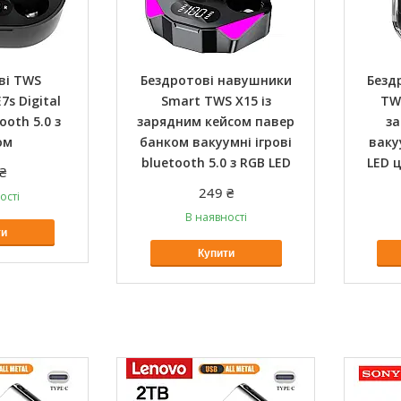
ві TWS
Бездротові навушники
Безд
s Digital
Smart TWS X15 із
TW
ooth 5.0 з
зарядним кейсом павер
за
ом
банком вакуумні ігрові
ваку
bluetooth 5.0 з RGB LED
LED 
₴
249 ₴
ості
В наявності
ти
Купити