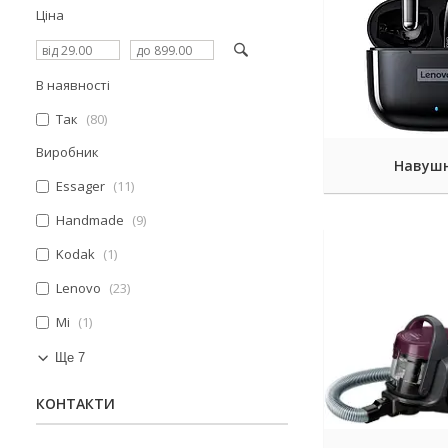
Ціна
В наявності
Так
80
Виробник
Навуш
Essager
11
Handmade
9
Kodak
1
Lenovo
23
Mi
1
Ще 7
КОНТАКТИ