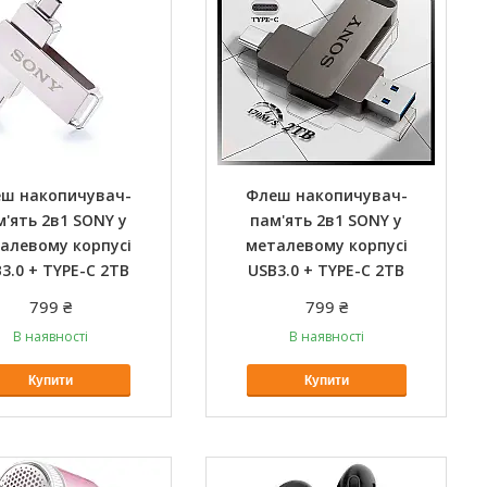
ш накопичувач-
Флеш накопичувач-
м'ять 2в1 SONY у
пам'ять 2в1 SONY у
алевому корпусі
металевому корпусі
3.0 + TYPE-C 2TB
USB3.0 + TYPE-C 2TB
799 ₴
799 ₴
В наявності
В наявності
Купити
Купити