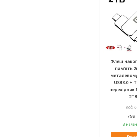
Флеш нако
пам'ять 2
металевому
USB3.0 + T
перехідник 
2T
6
799 
В наявн
Купи