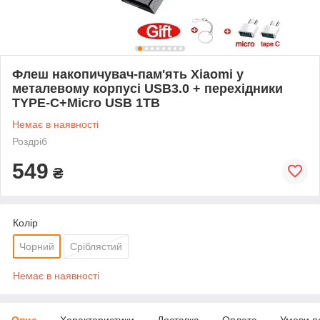
Флеш накопичувач-пам'ять Xiaomi у
металевому корпусі USB3.0 + перехідники
TYPE-C+Micro USB 1TB
Немає в наявності
Роздріб
549
₴
Колір
Чорний
Сріблястий
Немає в наявності
Опис
Характеристики
Доставка
Оплата
Умови п