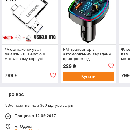
Флеш накопичувач-
FM-трансмітер з
Флеш
пам'ять 2в1 Lenovo у
автомобільним зарядним
пам'
металевому корпусі
пристроєм від
мета
USB3.0 + TYPE-C 2TB
прикурювача Type-C 2
USB3
229
₴
USB 3.1A Модулятор
виклику без рук MicroSD
799
799
₴
Купити
Bluetooth 5.0
Про нас
83% позитивних з 360 відгуків за рік
Працює з 12.09.2017
м. Одеса