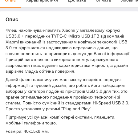
Опис
Флеш накопичувач-пам'ять Xiaomi у металевому корпусі
USB3.0 + перехідники TYPE-C+Micro USB 1TB від компанії
Xiaomi виконаний із застосуванням новітньої технології USB
3.0 та відрізняється надшвидкою передачею даних, що
значно полегшить та прискорить доступ до Вашої інформації.
Пристрій виготовлено з використанням ультразвукового
зварювання і має відмінні характеристики міцності, а дизайн
відрізняє гладка обтічна поверхня.
Даний флеш-накопичувач має високу швидкість передачі
інформації та чудовий дизайн, що робить його найкращим
вибором у категорії подібних пристроїв USB 3.0 для тих, хто
прагне оптимального поєднання провідних технологій зі
стилем. Повністю сумісний із стандартами Hi-Speed USB 3.0.
Проста установка у режимі "Plug and Play".
Підтримує усі сучасні комп'ютерні системи, планшети,
мобільні телефони тощо.
Розміри: 40x15x8 мм.