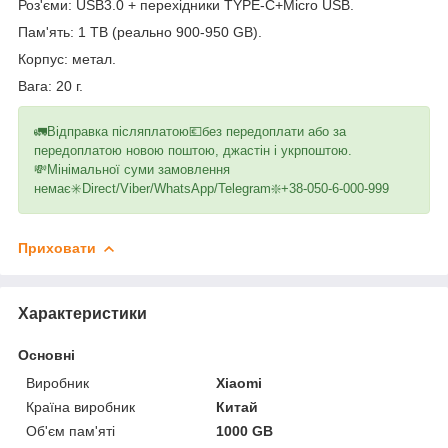
Роз'єми: USB3.0 + перехідники TYPE-C+Micro USB.
Пам'ять: 1 TB (реально 900-950 GB).
Корпус: метал.
Вага: 20 г.
🚛Відправка післяплатою💶без передоплати або за
передоплатою новою поштою, джастін і укрпоштою.
💸Мінімальної суми замовлення
немає✳️Direct/Viber/WhatsApp/Telegram❇️+38-050-6-000-999
Приховати
Характеристики
Основні
Виробник
Xiaomi
Країна виробник
Китай
Об'єм пам'яті
1000 GB