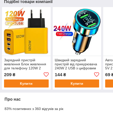
Подібні товари компанії
Зарядний пристрій
Швидкий зарядний
Авто
живлення Блок живлення
пристрій від прикурювача
прис
для телефону 120W 2
240W 2 USB з цифровим
5V 2
USB A + 2 USB Type C
дисплеєм
план
209
144
69
₴
₴
Швидка зарядка
Appl
PD+QC3.0
MacB
Купити
Купити
Про нас
83% позитивних з 360 відгуків за рік