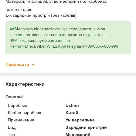
Матеріал: пластик АБС, вогнестійкий полікарбонат.
Комплектація:
1-х зарядний пристрій (без кабелів).
🚛Відправка післяплатою💶без передоплати або за
передоплатою новою поштою, джастін і укрпоштою.
💸Мінімальної суми замовлення
немає✳️Direct/Viber/WhatsApp/Telegram❇️+38-050-6-000-999
Приховати
Характеристики
Основні
Виробник
Uslion
Країна виробник
Китай
Призначення
Універсальне
Вид
Зарядний пристрій
Тип
Мережевий