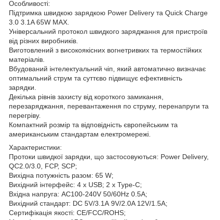
Особливості:
Підтримка швидкою зарядкою Power Delivery та Quick Charge
3.0 3.1A 65W MAX.
Універсальний протокол швидкого заряджання для пристроїв
від різних виробників.
Виготовлений з високоякісних вогнетривких та термостійких
матеріалів.
Вбудований інтелектуальний чіп, який автоматично визначає
оптимальний струм та суттєво підвищує ефективність
зарядки.
Декілька рівнів захисту від короткого замикання,
перезаряджання, перевантаження по струму, перенапруги та
перегріву.
Компактний розмір та відповідність європейським та
американським стандартам електромережі.
Характеристики:
Протоки швидкої зарядки, що застосовуються: Power Delivery,
QC2.0/3.0, FCP, SCP;
Вихідна потужність разом: 65 W;
Вихідний інтерфейс: 4 x USB; 2 x Type-C;
Вхідна напруга: AC100-240V 50/60Hz 0.5A;
Вихідний стандарт: DC 5V/3.1А 9V/2.0A 12V/1.5A;
Сертифікація якості: CE/FCC/ROHS;