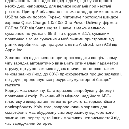
одночасно кількох гаджетів (від 1 до 6), що буває просто
необхідно, наприклад, для великої компанії при нестачі
розеток. Пристрій обладнано п'ятьма стандартними портами
USB та одним портом Type-c, підтримує протоколи швидкої
зарядки Quick Charge 1.0/2.0/3.0 та Power Delivery, фірмові
FCP та SCP від ​​Samsung та Huawei з максимальною
сумарною потужністю 65 Вт та струмом 3.1А, сумісним
практично з всіма сучасними мобільними пристроями від
різних виробників, що працюють як на Android, так і iOS від
Apple Inc.
Залежно від підключеного пристрою завдяки спеціальному
чіпу зарядка автоматично визначить оптимальні параметри
струму, що дуже важливо з двох причин: по-перше, таким
чином значно (іноді до 80%) прискорюється процес зарядки і,
по-друге, продовжується ресурс акумуляторної батареї
гаджета .
Корпус має класичну, багаторазово випробувану форму і
практичний колір. Виконаний із міцного, надійного АБС-
пластику з використанням вогнетривкого та термостійкого
полікарбонату. Крім того, запропонована зарядка для
смартфонів має вбудовану систему захисту від короткого
замикання, перегріву та інших можливих неприємностей під
час заряджання батареї.