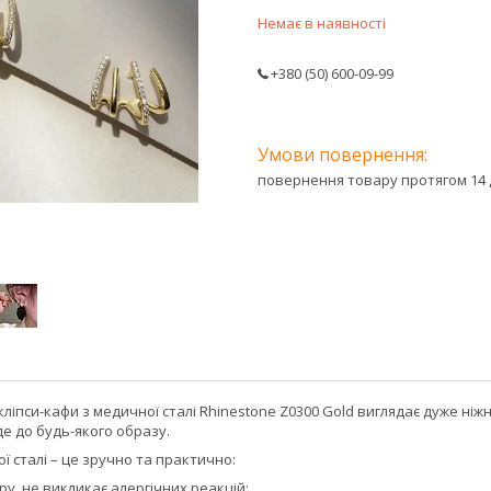
Немає в наявності
+380 (50) 600-09-99
повернення товару протягом 14 
кліпси-кафи з медичної сталі Rhinestone Z0300 Gold виглядає дуже ніж
де до будь-якого образу.
ї сталі – це зручно та практично:
ру, не викликає алергічних реакцій;