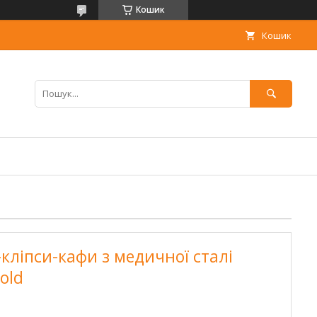
Кошик
Кошик
кліпси-кафи з медичної сталі
old