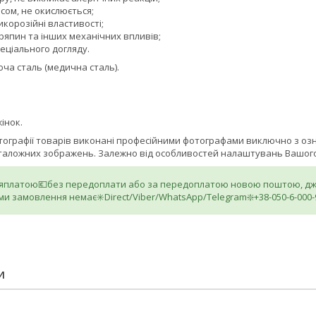
асом, не окислюється;
икорозійні властивості;
ряпин та інших механічних впливів;
еціального догляду.
ча сталь (медична сталь).
інок.
отографії товарів виконані професійними фотографами виключно з о
аталожних зображень. Залежно від особливостей налаштувань Вашого 
ляплатою💶без передоплати або за передоплатою новою поштою, джа
ми замовлення немає✳️Direct/Viber/WhatsApp/Telegram❇️+38-050-6-000-
И