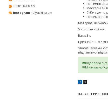
Не темніє з ч
+380506000999
Має гарні ант
Стійка до под
Instagram
kolyaski_pram
Не вимагає сп
Матеріал: нержавію
У комплекті: 2 шт.
Вага: 3 г.
Призначення: для ж
Увага! Рекламні ф
відрізнятися від к
🚛Відправка піс
💸Мінімальної су
ХАРАКТЕРИСТИК