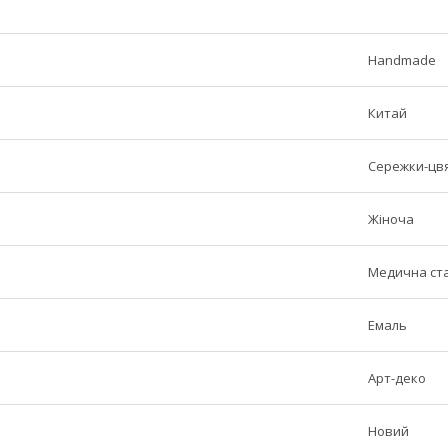
Handmade
Китай
Сережки-цвя
Жіноча
Медична ст
Емаль
Арт-деко
Новий