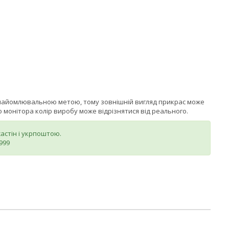
знайомлювальною метою, тому зовнішній вигляд прикрас може
монітора колір виробу може відрізнятися від реального.
стін і укрпоштою.
999