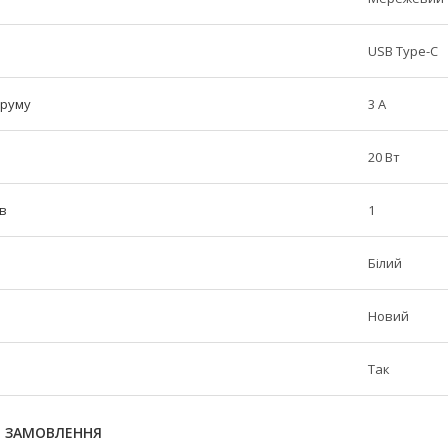
USB Type-C
труму
3 А
20 Вт
ів
1
Білий
Новий
Так
Я ЗАМОВЛЕННЯ