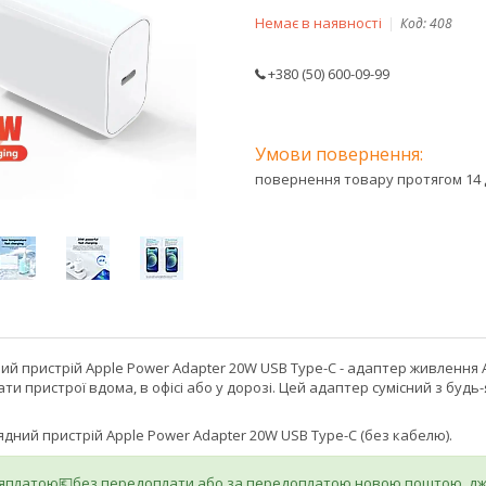
Немає в наявності
Код:
408
+380 (50) 600-09-99
повернення товару протягом 14 
 пристрій Apple Power Adapter 20W USB Type-C - адаптер живлення A
и пристрої вдома, в офісі або у дорозі. Цей адаптер сумісний з буд
дний пристрій Apple Power Adapter 20W USB Type-C (без кабелю).
ляплатою💶без передоплати або за передоплатою новою поштою, джа