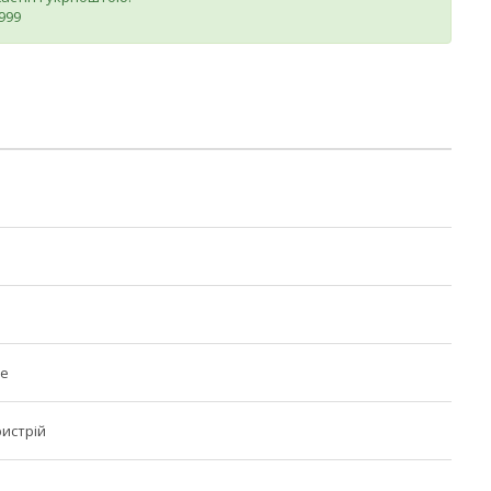
999
не
истрій