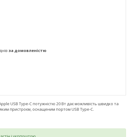
днів
за домовленістю
pple USB Type-C потужністю 20 Вт дає можливість швидко та
ь-яким пристроєм, оснащеним портом USB Type-C.
стін і укрпоштою.