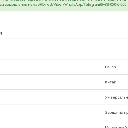
ми замовлення немає✳️Direct/Viber/WhatsApp/Telegram❇️+38-050-6-000-
И
Uslion
Китай
Універсаль
Зарядний пр
Мережевий