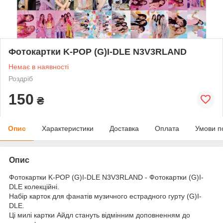
Фотокартки K-POP (G)I-DLE N3V3RLAND
Немає в наявності
Роздріб
150
₴
Опис
Характеристики
Доставка
Оплата
Умови п
Опис
Фотокартки K-POP (G)I-DLE N3V3RLAND - Фотокартки (G)I-
DLE колекційні.
Набір карток для фанатів музичного естрадного гурту (G)I-
DLE.
Ці милі картки Айдл стануть відмінним доповненням до