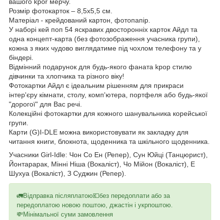
вашого kpor мерчу.
Розмір фотокарток – 8,5х5,5 см.
Матеріал - крейдований картон, фотопапір.
У наборі кей поп 54 яскравих двосторонніх карток Айдл та
одна концепт-карта (без фотозображення учасника групи),
кожна з яких чудово виглядатиме під чохлом телефону та у
біндері.
Відмінний подарунок для будь-якого фаната kpop стилю
дівчинки та хлопчика та різного віку!
Фотокартки Айдл є ідеальним рішенням для прикраси
інтер'єру кімнати, столу, комп'ютера, портфеля або будь-якої
"дорогої" для Вас речі.
Колекційні фотокартки для кожного шанувальника корейської
групи.
Карти (G)I-DLE можна використовувати як закладку для
читання книги, блокнота, щоденника та шкільного щоденника.
Учасники Girl-Idle: Чон Со Ен (Репер), Сун Юйці (Танцюрист),
Йонтарарак, Мінні Ніша (Вокаліст), Чо Мійон (Вокаліст), Е
Шухуа (Вокаліст), З Суджин (Репер).
🚛Відправка післяплатою💶без передоплати або за
передоплатою новою поштою, джастін і укрпоштою.
💸Мінімальної суми замовлення