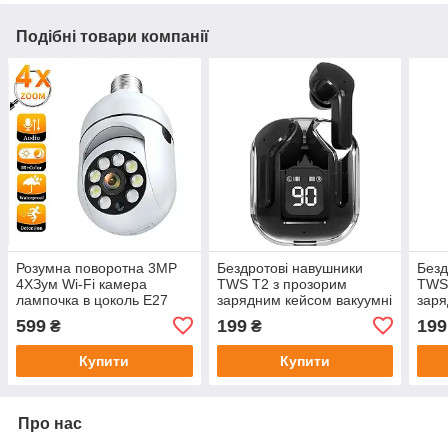
Подібні товари компанії
Розумна поворотна 3MP
Бездротові навушники
Безд
4XЗум Wi-Fi камера
TWS T2 з прозорим
TWS
лампочка в цоколь E27
зарядним кейсом вакуумні
заря
для відеоспостереження з
bluetooth 5.0 LED
Ваку
599
199
199
₴
₴
відстеженням руху
цифровий дисплей
дис
Бездротова ZS031A
Шум
Купити
Купити
Blue
Про нас