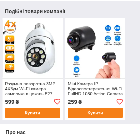
Подібні товари компанії
Розумна поворотна 3MP
Міні Камера IP
4XЗум Wi-Fi камера
Відеоспостереження Wi-Fi
лампочка в цоколь E27
FullHD 1080 Action Camera
для відеоспостереження з
X5 Бездротова C
599
259
₴
₴
відстеженням руху
Датчиком руху
Бездротова ZS031A
прихованого
Купити
Купити
спостереження
Про нас