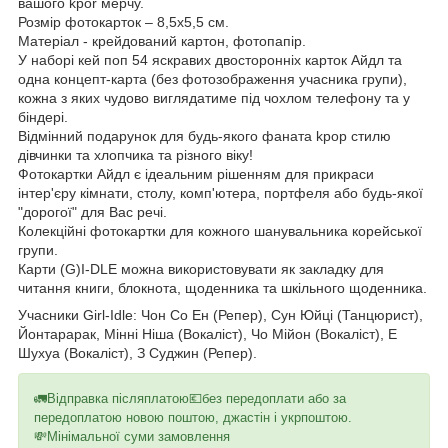
вашого kpor мерчу.
Розмір фотокарток – 8,5х5,5 см.
Матеріал - крейдований картон, фотопапір.
У наборі кей поп 54 яскравих двосторонніх карток Айдл та
одна концепт-карта (без фотозображення учасника групи),
кожна з яких чудово виглядатиме під чохлом телефону та у
біндері.
Відмінний подарунок для будь-якого фаната kpop стилю
дівчинки та хлопчика та різного віку!
Фотокартки Айдл є ідеальним рішенням для прикраси
інтер'єру кімнати, столу, комп'ютера, портфеля або будь-якої
"дорогої" для Вас речі.
Колекційні фотокартки для кожного шанувальника корейської
групи.
Карти (G)I-DLE можна використовувати як закладку для
читання книги, блокнота, щоденника та шкільного щоденника.
Учасники Girl-Idle: Чон Со Ен (Репер), Сун Юйці (Танцюрист),
Йонтарарак, Мінні Ніша (Вокаліст), Чо Мійон (Вокаліст), Е
Шухуа (Вокаліст), З Суджин (Репер).
🚛Відправка післяплатою💶без передоплати або за
передоплатою новою поштою, джастін і укрпоштою.
💸Мінімальної суми замовлення