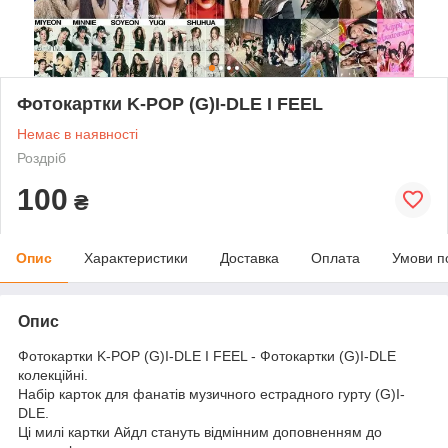
Фотокартки K-POP (G)I-DLE I FEEL
Немає в наявності
Роздріб
100
₴
Опис
Характеристики
Доставка
Оплата
Умови п
Опис
Фотокартки K-POP (G)I-DLE I FEEL - Фотокартки (G)I-DLE
колекційні.
Набір карток для фанатів музичного естрадного гурту (G)I-
DLE.
Ці милі картки Айдл стануть відмінним доповненням до