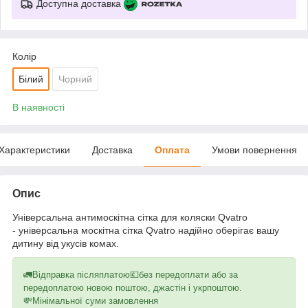
Доступна доставка
Колір
Білий
Чорний
В наявності
Характеристики
Доставка
Оплата
Умови повернення
Опис
Універсальна антимоскітна сітка для коляски Qvatro
- універсальна москітна сітка Qvatro надійно оберігає вашу
дитину від укусів комах.
🚛Відправка післяплатою💶без передоплати або за
передоплатою новою поштою, джастін і укрпоштою.
💸Мінімальної суми замовлення