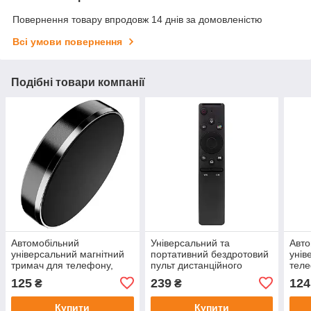
Повернення товару впродовж 14 днів за домовленістю
Всі умови повернення
Подібні товари компанії
Автомобільний
Універсальний та
Авто
універсальний магнітний
портативний бездротовий
унів
тримач для телефону,
пульт дистанційного
теле
GPS, планшета,
керування для SAMSUNG
(у в
125
239
124
₴
₴
смартфона, будинки та
SMART TV
FTG
ключів Круглий
Купити
Купити