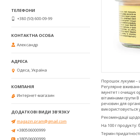
+380 (50) 600-09-99
Александр
Одеса, Україна
Порошок лукуми – 
Регулярне вживання
імунітет і очищує 
Интернет-магазин
вітамінами групи В
речовин для орган
використовується у 
Рекомендації щодо 
magazin.pram@gmail.com
На 100 г продукту: б
+380506000999
Термін придатності:
+380506000999