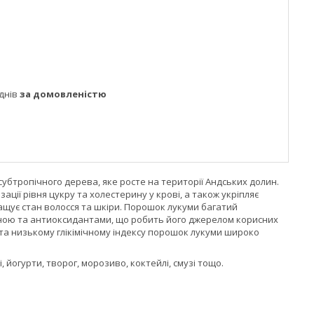
днів
за домовленістю
бтропічного дерева, яке росте на території Андських долин.
ації рівня цукру та холестерину у крові, а також укріпляє
ращує стан волосся та шкіри. Порошок лукуми багатий
овиною та антиоксидантами, що робить його джерелом корисних
та низькому глікімічному індексу порошок лукуми широко
йогурти, творог, морозиво, коктейлі, смузі тощо.