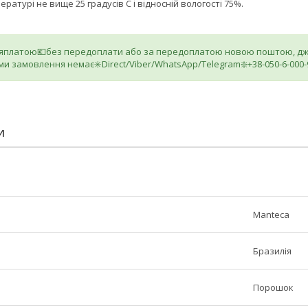
ратурі не вище 25 градусів С і відносній вологості 75%.
ляплатою💶без передоплати або за передоплатою новою поштою, джа
ми замовлення немає✳️Direct/Viber/WhatsApp/Telegram❇️+38-050-6-000-
И
Manteca
Бразилія
Порошок