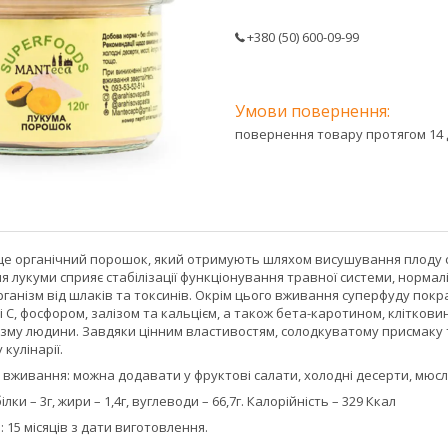
+380 (50) 600-09-99
повернення товару протягом 14 
це органічний порошок, який отримують шляхом висушування плоду су
 лукуми сприяє стабілізації функціонування травної системи, нормаліз
організм від шлаків та токсинів. Окрім цього вживання суперфуду пок
 і С, фосфором, залізом та кальцієм, а також бета-каротином, клітк
ізму людини. Завдяки цінним властивостям, солодкуватому присмаку 
кулінарії.
вживання: можна додавати у фруктові салати, холодні десерти, мюслі, 
ілки – 3г, жири – 1,4г, вуглеводи – 66,7г. Калорійність – 329 Ккал
 15 місяців з дати виготовлення.