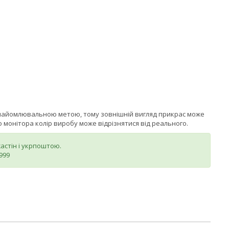
знайомлювальною метою, тому зовнішній вигляд прикрас може
монітора колір виробу може відрізнятися від реального.
стін і укрпоштою.
999