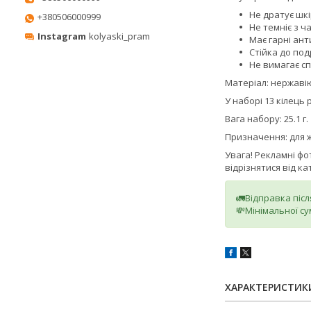
Не дратує шкі
+380506000999
Не темніє з ч
Instagram
kolyaski_pram
Має гарні ант
Стійка до под
Не вимагає сп
Матеріал: нержавію
У наборі 13 кілець р
Вага набору: 25.1 г.
Призначення: для ж
Увага! Рекламні ф
відрізнятися від к
🚛Відправка піс
💸Мінімальної су
ХАРАКТЕРИСТИК