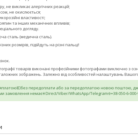
ру, не викликає алергічних реакцій;
асом, не окислюється;
икорозійні властивості;
ряпин та інших механічних впливів;
еціального догляду.
ча сталь (медична сталь).
ізних розмірів, підійдуть на різні пальці!
інок.
отографії товарів виконані професійними фотографами виключно з о
аталожних зображень. Залежно від особливостей налаштувань Вашого 
ляплатою💶без передоплати або за передоплатою новою поштою, джа
ми замовлення немає✳️Direct/Viber/WhatsApp/Telegram❇️+38-050-6-000-
И