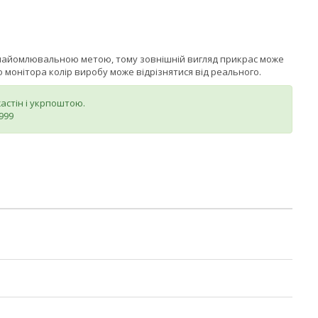
знайомлювальною метою, тому зовнішній вигляд прикрас може
монітора колір виробу може відрізнятися від реального.
стін і укрпоштою.
999