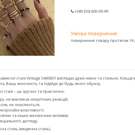
+380 (50) 600-09-99
повернення товару протягом 14 
авіючої сталі Vintage 5460601 виглядає дуже ніжно та стильно. Кільця 
ить Вашу жіночність та підійде до будь-якого образу.
ї сталі – це зручно та практично:
ру, не викликає алергічних реакцій;
асом, не окислюється;
икорозійні властивості;
ряпин та інших механічних впливів;
еціального догляду.
ча сталь (медична сталь).