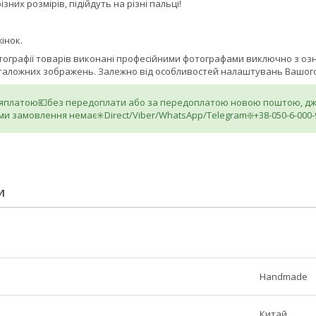
ізних розмірів, підійдуть на різні пальці!
інок.
отографії товарів виконані професійними фотографами виключно з о
аталожних зображень. Залежно від особливостей налаштувань Вашого 
ляплатою💶без передоплати або за передоплатою новою поштою, джа
ми замовлення немає✳️Direct/Viber/WhatsApp/Telegram❇️+38-050-6-000-
И
Handmade
Китай