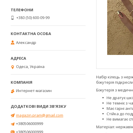
+380 (50) 600-09-99
Александр
Одеса, Україна
Набір кілець з нерж
біжутерія підкресл
Біжутерія з медично
Интернет-магазин
Не дратує шкі
Не темніє з ч
Має гарні ант
Стійка до под
magazin.pram@gmail.com
Не вимагає сп
+380506000999
Матеріал: нержавію
+380506000999