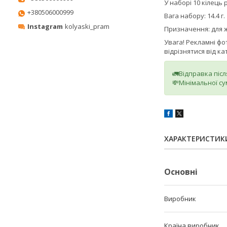
У наборі 10 кілець р
+380506000999
Вага набору: 14.4 г.
Instagram
kolyaski_pram
Призначення: для ж
Увага! Рекламні ф
відрізнятися від к
🚛Відправка піс
💸Мінімальної су
ХАРАКТЕРИСТИК
Основні
Виробник
Країна виробник