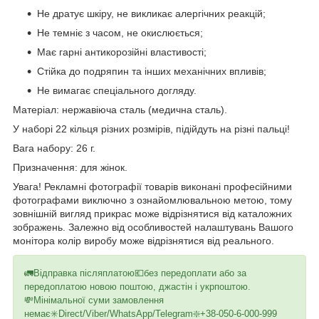
Не дратує шкіру, не викликає алергічних реакцій;
Не темніє з часом, не окислюється;
Має гарні антикорозійні властивості;
Стійка до подряпин та інших механічних впливів;
Не вимагає спеціального догляду.
Матеріал: нержавіюча сталь (медична сталь).
У наборі 22 кільця різних розмірів, підійдуть на різні пальці!
Вага набору: 26 г.
Призначення: для жінок.
Увага! Рекламні фотографії товарів виконані професійними
фотографами виключно з ознайомлювальною метою, тому
зовнішній вигляд прикрас може відрізнятися від каталожних
зображень. Залежно від особливостей налаштувань Вашого
монітора колір виробу може відрізнятися від реального.
🚛Відправка післяплатою💶без передоплати або за
передоплатою новою поштою, джастін і укрпоштою.
💸Мінімальної суми замовлення
немає✳️Direct/Viber/WhatsApp/Telegram❇️+38-050-6-000-999