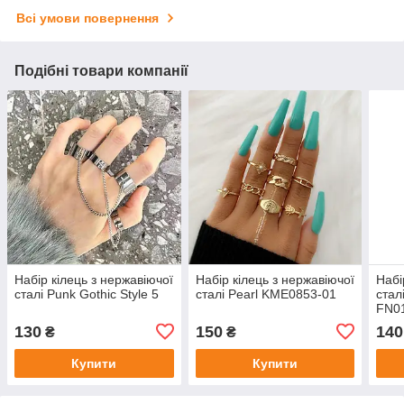
Всі умови повернення
Подібні товари компанії
Набір кілець з нержавіючої
Набір кілець з нержавіючої
Набі
сталі Punk Gothic Style 5
сталі Pearl KME0853-01
стал
FN01
2)
130
150
140
₴
₴
Купити
Купити