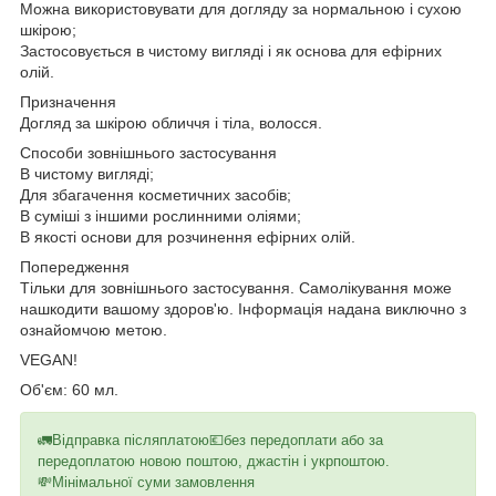
Можна використовувати для догляду за нормальною і сухою
шкірою;
Застосовується в чистому вигляді і як основа для ефірних
олій.
Призначення
Догляд за шкірою обличчя і тіла, волосся.
Способи зовнішнього застосування
В чистому вигляді;
Для збагачення косметичних засобів;
В суміші з іншими рослинними оліями;
В якості основи для розчинення ефірних олій.
Попередження
Тільки для зовнішнього застосування. Самолікування може
нашкодити вашому здоров'ю. Інформація надана виключно з
ознайомчою метою.
VEGAN!
Об'єм: 60 мл.
🚛Відправка післяплатою💶без передоплати або за
передоплатою новою поштою, джастін і укрпоштою.
💸Мінімальної суми замовлення