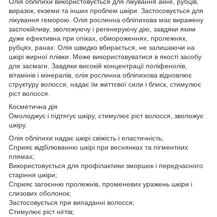
Олія обліпихи використовується для лікування акне, рубців,
виразок, екземи та інших проблем шкіри. Застосовується для
лікування геморою. Олія рослинна обліпихова має виражену
заспокійливу, зволожуючу і регенеруючу дію, завдяки яким
дуже ефективна при опіках, обмороженнях, пролежнях,
рубцях, ранах. Олія швидко вбирається, не залишаючи на
шкірі жирної плівки. Може використовуватися в якості засобу
для засмаги. Завдяки високій концентрації поліфенолів,
вітамінів і мінералів, олія рослинна обліпихова відновлює
структуру волосся, надає їм життєвої сили і блиск, стимулює
ріст волосся.
Косметична дія
Омолоджує і підтягує шкіру, стимулює ріст волосся, зволожує
шкіру.
Олія обліпихи надає шкірі свіжість і еластичність;
Сприяє відбілюванню шкірі при веснянках та пігментних
плямах;
Використовується для профілактики зморшок і передчасного
старіння шкіри;
Сприяє загоєнню пролежнів, променевих уражень шкіри і
слизових оболонок;
Застосовується при випаданні волосся;
Стимулює ріст нігтів;