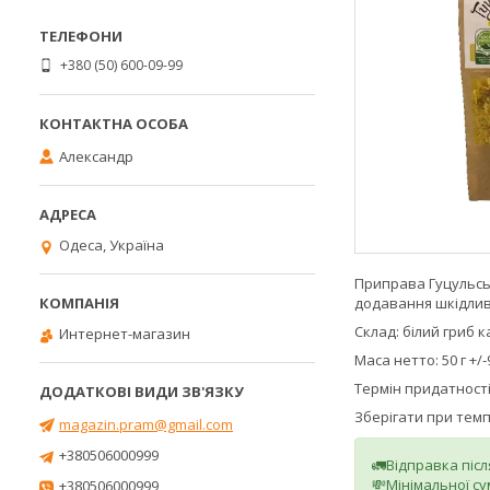
+380 (50) 600-09-99
Александр
Одеса, Україна
Приправа Гуцульсь
додавання шкідлив
Склад: білий гриб 
Интернет-магазин
Маса нетто: 50 г +/-
Термін придатності:
Зберігати при темп
magazin.pram@gmail.com
+380506000999
🚛Відправка піс
💸Мінімальної су
+380506000999