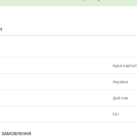
И
Аура карпат
Україна
Дой-пак
50 г
Я ЗАМОВЛЕННЯ