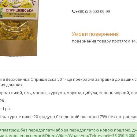
+380 (50) 600-09-99
повернення товару протягом 14 
ка Верховинка Опришівська 50 г - це прекрасна заправка до ваших с
их домішок.
карпатський, сіль, часник, куркума, морква, цибуля, перець чорний, па
9%.
 1 рік.
ературі не вище 20 градусів С і відносній вологості 75% без потрапл
ляплатою💶без передоплати або за передоплатою новою поштою, джа
ми замовлення немає✳️Direct/Viber/WhatsApp/Telegram❇️+38-050-6-000-