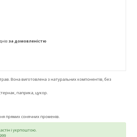
днів
за домовленістю
трав. Вона виготовлена з натуральних компонентів, без
стернак, паприка, цукор.
яння прямих сонячних променів.
стін і укрпоштою.
999