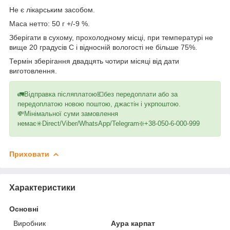
Не є лікарським засобом.
Маса нетто: 50 г +/-9 %.
Зберігати в сухому, прохолодному місці, при температурі не
вище 20 градусів С і відносній вологості не більше 75%.
Термін зберігання двадцять чотири місяці від дати
виготовлення.
🚛Відправка післяплатою💶без передоплати або за
передоплатою новою поштою, джастін і укрпоштою.
💸Мінімальної суми замовлення
немає✳️Direct/Viber/WhatsApp/Telegram❇️+38-050-6-000-999
Приховати
Характеристики
Основні
Виробник
Аура карпат