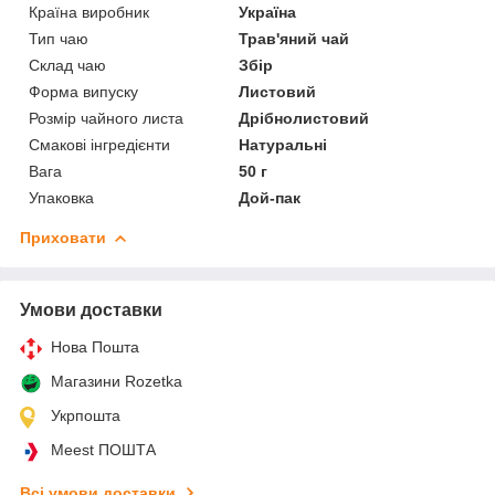
Країна виробник
Україна
Тип чаю
Трав'яний чай
Склад чаю
Збір
Форма випуску
Листовий
Розмір чайного листа
Дрібнолистовий
Смакові інгредієнти
Натуральні
Вага
50 г
Упаковка
Дой-пак
Приховати
Умови доставки
Нова Пошта
Магазини Rozetka
Укрпошта
Meest ПОШТА
Всі умови доставки