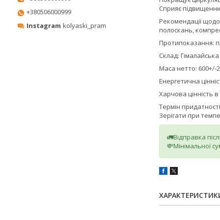
Сприяє підвищенню
+380506000999
Рекомендації щодо 
Instagram
kolyaski_pram
полоскань, компресі
Протипоказання: пі
Склад: Гімалайська 
Маса нетто: 600+/-2
Енергетична цiннiст
Харчова цінність в 10
Термін придатності:
Зерігати при темпе
🚛Відправка піс
💸Мінімальної су
ХАРАКТЕРИСТИК