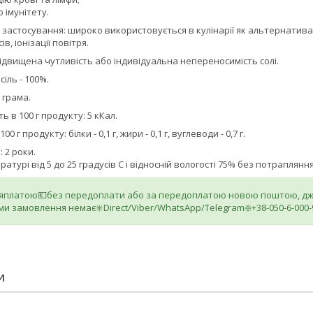
 імунітету.
застосування: широко використовується в кулінарії як альтернатива к
в, іонізації повітря.
двищена чутливість або індивідуальна непереносимість солі.
сіль - 100%.
 грама.
ь в 100 г продукту: 5 кКал.
0 г продукту: бiлки - 0,1 г, жири - 0,1 г, вуглеводи - 0,7 г.
 2 роки.
ратурі від 5 до 25 градусів С і відносній вологості 75% без потраплян
ляплатою💶без передоплати або за передоплатою новою поштою, джа
ми замовлення немає✳️Direct/Viber/WhatsApp/Telegram❇️+38-050-6-000-
И