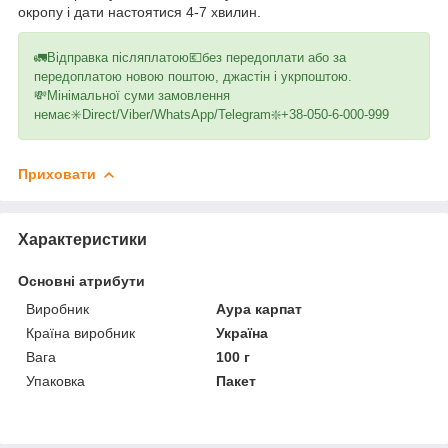
окропу і дати настоятися 4-7 хвилин.
🚛Відправка післяплатою💶без передоплати або за
передоплатою новою поштою, джастін і укрпоштою.
💸Мінімальної суми замовлення
немає✳️Direct/Viber/WhatsApp/Telegram❇️+38-050-6-000-999
Приховати
Характеристики
Основні атрибути
Виробник
Аура карпат
Країна виробник
Україна
Вага
100 г
Упаковка
Пакет