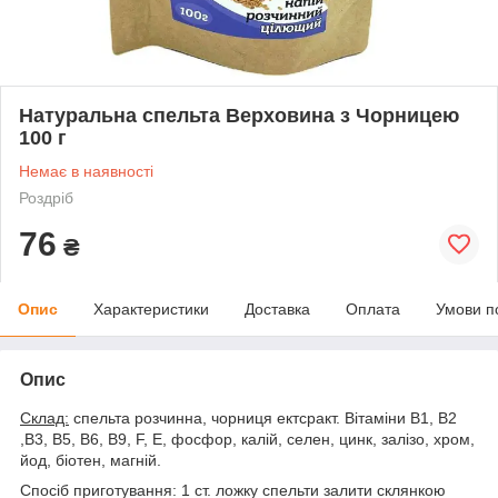
Натуральна спельта Верховина з Чорницею
100 г
Немає в наявності
Роздріб
76
₴
Опис
Характеристики
Доставка
Оплата
Умови п
Опис
Склад:
спельта розчинна, чорниця ектсракт. Вітаміни В1, В2
,В3, В5, В6, В9, F, E, фосфор, калій, селен, цинк, залізо, хром,
йод, біотен, магній.
Спосіб приготування: 1 ст. ложку спельти залити склянкою