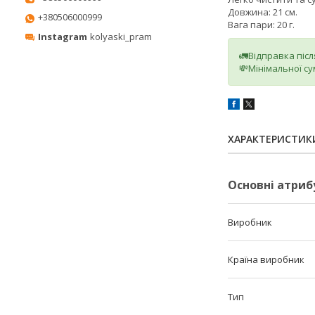
Довжина: 21 см.
+380506000999
Вага пари: 20 г.
Instagram
kolyaski_pram
🚛Відправка піс
💸Мінімальної су
ХАРАКТЕРИСТИК
Основні атриб
Виробник
Країна виробник
Тип