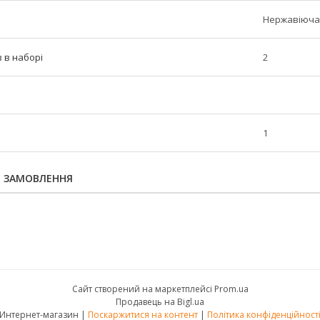
Нержавіюча
в в наборі
2
1
Я ЗАМОВЛЕННЯ
Сайт створений на маркетплейсі
Prom.ua
Продавець на Bigl.ua
Интернет-магазин |
Поскаржитися на контент
|
Політика конфіденційност