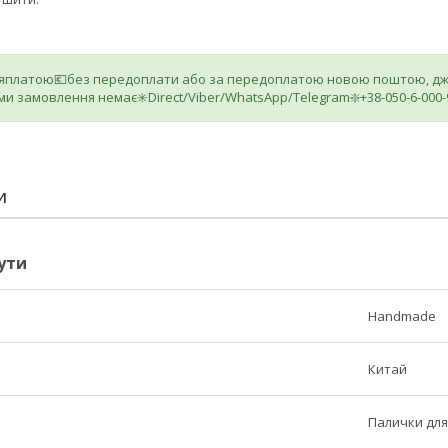
ляплатою💶без передоплати або за передоплатою новою поштою, джа
ми замовлення немає✳️Direct/Viber/WhatsApp/Telegram❇️+38-050-6-000-
И
ути
Handmade
Китай
Палички для 