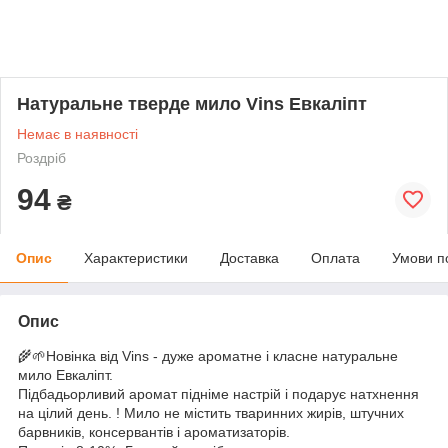
Натуральне тверде мило Vins Евкаліпт
Немає в наявності
Роздріб
94
₴
Опис
Характеристики
Доставка
Оплата
Умови п
Опис
🌾🌱Новінка від Vins - дуже ароматне і класне натуральне
мило Евкаліпт.
Підбадьорливий аромат підніме настрій і подарує натхнення
на цілий день. ! Мило не містить тваринних жирів, штучних
барвників, консервантів і ароматизаторів.