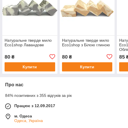
Натуральне тверде мило
Натуральне тверде мило
Нату
Eco1shop Лавандове
Eco1shop з Білою глиною
Eco1
Облі
80
80
85
₴
₴
Купити
Купити
Про нас
84% позитивних з 355 відгуків за рік
Працює з 12.09.2017
м. Одеса
Одеса, Україна