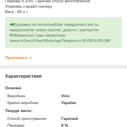
Пережір 8-10%. Гарячий спосіб виготовлення.
Упаковка з крафт-паперу.
Вага - 80 ± г
🚛Відправка післяплатою💶без передоплати або за
передоплатою новою поштою, джастін і укрпоштою.
💸Мінімальної суми замовлення
немає✳️Direct/Viber/WhatsApp/Telegram❇️+38-050-6-000-999
Приховати
Характеристики
Основні
Виробник
Vins
Країна виробник
Україна
Тверде мило:
Спосіб приготування:
Гарячий
Пережир:
9 %