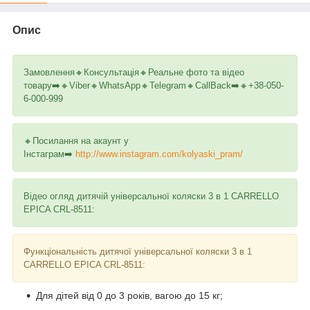
Опис
️Замовлення️🔸️Консультація️🔸️Реальне фото та відео
товару➡️️🔸️Viber️🔸️WhatsApp️🔸️Telegram️🔸️CallBack➡️️🔸️+38-050-
6-000-999
🔸️Посилання на акаунт у
Інстаграм➡️️
http://www.instagram.com/kolyaski_pram/
Відео огляд дитячій універсальної коляски 3 в 1 CARRELLO
EPICA CRL-8511:
Функціональність дитячої універсальної коляски 3 в 1
CARRELLO EPICA CRL-8511:
Для дітей від 0 до 3 років, вагою до 15 кг;