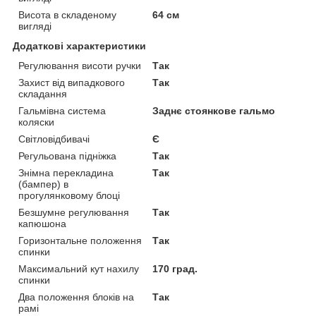
Висота в складеному
64 см
вигляді
Додаткові характеристики
Регулювання висоти ручки
Так
Захист від випадкового
Так
складання
Гальмівна система
Заднє стоянкове гальмо
коляски
Світловідбивачі
Є
Регульована підніжка
Так
Знімна перекладина
Так
(бампер) в
прогулянковому блоці
Безшумне регулювання
Так
капюшона
Горизонтальне положення
Так
спинки
Максимальний кут нахилу
170 град.
спинки
Два положення блоків на
Так
рамі