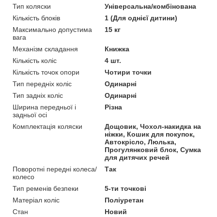
Тип коляски
Універсальна/комбінована
Кількість блоків
1 (Для однієї дитини)
Максимально допустима
15 кг
вага
Механізм складання
Книжка
Кількість коліс
4 шт.
Кількість точок опори
Чотири точки
Тип передніх коліс
Одинарні
Тип задніх коліс
Одинарні
Ширина передньої і
Різна
задньої осі
Комплектація коляски
Дощовик, Чохол-накидка на
ніжки, Кошик для покупок,
Автокрісло, Люлька,
Прогулянковий блок, Сумка
для дитячих речей
Поворотні передні колеса/
Так
колесо
Тип ременів безпеки
5-ти точкові
Матеріал коліс
Поліуретан
Стан
Новий