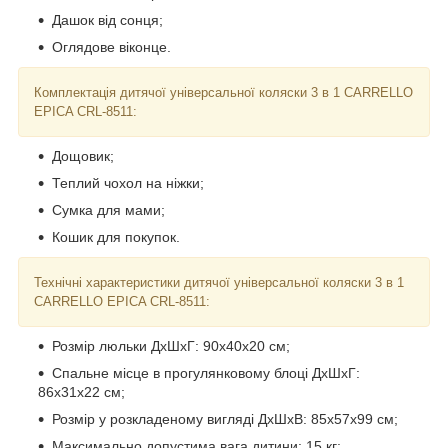
Дашок від сонця;
Оглядове віконце.
Комплектація дитячої універсальної коляски 3 в 1 CARRELLO
EPICA CRL-8511:
Дощовик;
Теплий чохол на ніжки;
Сумка для мами;
Кошик для покупок.
Технічні характеристики дитячої універсальної коляски 3 в 1
CARRELLO EPICA CRL-8511:
Розмір люльки ДхШхГ: 90x40x20 см;
Спальне місце в прогулянковому блоці ДхШхГ:
86x31х22 см;
Розмір у розкладеному вигляді ДхШхВ: 85x57х99 см;
Максимально допустима вага дитини: 15 кг;