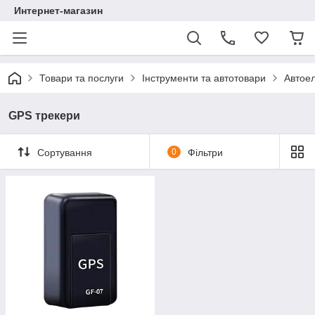
Интернет-магазин
Товари та послуги
Інструменти та автотовари
Автоел
GPS трекери
Сортування
0
Фільтри